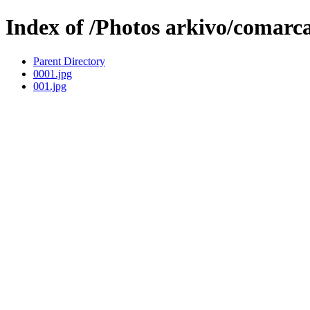
Index of /Photos arkivo/comarc
Parent Directory
0001.jpg
001.jpg